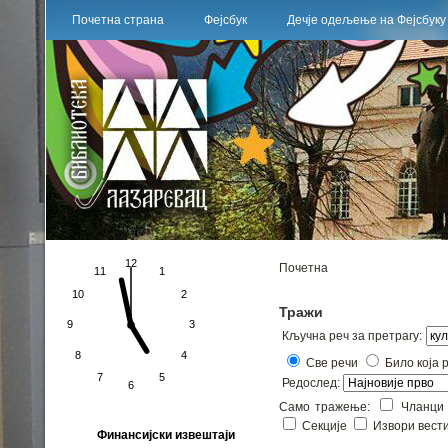
Почетна страна
Фејсбук
Дечје одељење на Фејсбуку
Почетна
Тражи
Кључна реч за претрагу:
Све речи
Било која 
Редослед:
Само тражење:
Чланц
Секције
Извори вест
Финансијски извештаји