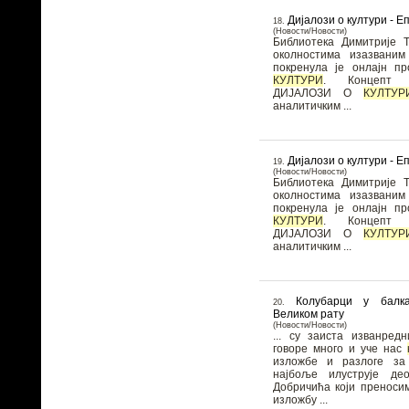
Дијалози о култури - 
18.
(Новости/Новости)
Библиотека Димитрије Т
околностима изазвани
покренула је онлајн 
КУЛТУРИ
. Концепт онлајн програма
ДИЈАЛОЗИ О
КУЛТУР
аналитичким ...
Дијалози о култури - Е
19.
(Новости/Новости)
Библиотека Димитрије Т
околностима изазвани
покренула је онлајн 
КУЛТУРИ
. Концепт онлајн програма
ДИЈАЛОЗИ О
КУЛТУР
аналитичким ...
Колубарци у балк
20.
Великом рату
(Новости/Новости)
... су заиста изванред
говоре много и уче нас
изложбе и разлоге з
најбоље илуструје де
Добричића који преносим
изложбу ...