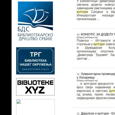
У Библиотеци "Димитрије
свечана додела новоу
завичајним уметницима 
култури
Средње и Шума
Иницијатори наград
организација ...
КОНКУРС ЗА ДОДЕЛУ
10.
(Новости/Новости)
Повеља – Истакнути у
стручњак у
култури
завич
и Шумадијске Колубаре. 
организација општин
„Димитрије Туцовић“ Ла
центар ...
Хуманитарна промоциј
11.
у Лазаревцу
(Новости/Новости)
... и културне вредности
кроз своје најважније 
европској и светској
кул
од језика, преко писма
највреднијег фрескослиакр
Дијалози о култури - 
12.