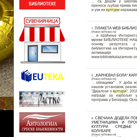
... са децом у школа
преноси љубав према пис
и учи их
култури
ПЛАКЕТА WEB БИБЛИО
7.
(Новости/Новости)
... и праћење Интерне
мреже БИБЛИОТЕКЕ НАШЕ
основу резултата у
библиотеке на Интернету
апликације 
www.bibliotekalazarevac.org
„КАРНЕВАЛ БОЛА“ КА
8.
(Новости/Новости)
... облацима" . У доба 
нашом установом, реализ
"Дијалози о
култури
". 201
награде за најбољег 
програма у Београду. Оснив
СВЕЧАНА ДОДЕЛА П
9.
УМЕТНИЦИМА И ПРО
КУЛТУРИ СРЕДЊЕ
КОЛУБАРЕ
(Новости/Новости)