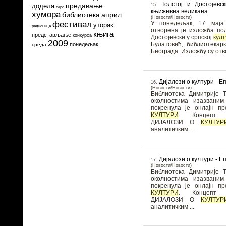
Толстој и Достојевс
предавање
15.
додела
перо
књижевна великана
хумора
библиотека
април
(Новости/Новости)
У понедељак, 17. маја
фестивал
уторак
радионица
отворена је изложба под
књига
представљање
конкурса
Достојевски у српској
кул
2009
Булатовић, библиотекар
понедељак
среда
Београда. Изложбу су отво
Дијалози о култури - 
16.
(Новости/Новости)
Библиотека Димитрије Т
околностима изазвани
покренула је онлајн 
КУЛТУРИ
. Концепт онлајн програма
ДИЈАЛОЗИ О
КУЛТУР
аналитичким ...
Дијалози о култури - 
17.
(Новости/Новости)
Библиотека Димитрије Т
околностима изазвани
покренула је онлајн 
КУЛТУРИ
. Концепт онлајн програма
ДИЈАЛОЗИ О
КУЛТУР
аналитичким ...