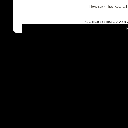
<<
Почетак
<
Претходна
1
Сва права задржана © 2009-
www.b
И