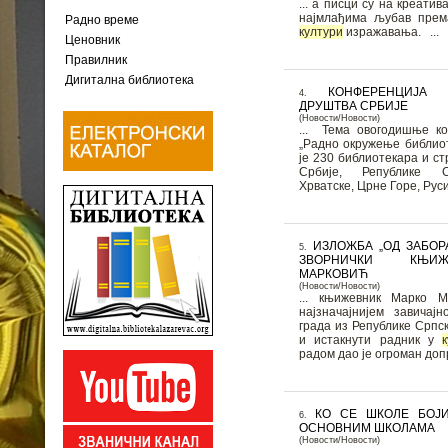
... а писци су на креати
најмлађима љубав прем
Радно време
култури
изражавања. ...
Ценовник
Правилник
Дигитална библиотека
КОНФЕРЕНЦИЈА 
4.
ДРУШТВА СРБИЈЕ
(Новости/Новости)
... Тема овогодишње ко
„Радно окружење библиот
је 230 библиотекара и с
Србије, Републике С
Хрватске, Црне Горе, Русиј
ИЗЛОЖБА „ОД ЗАБОР
5.
ЗВОРНИЧКИ КЊИ
МАРКОВИЋ
(Новости/Новости)
... књижевник Марко Маркови
најзначајнијем завичај
града из Републике Српск
и истакнути радник у
радом дао је огроман допр
КО СЕ ШКОЛЕ БОЈ
6.
ОСНОВНИМ ШКОЛАМА
(Новости/Новости)