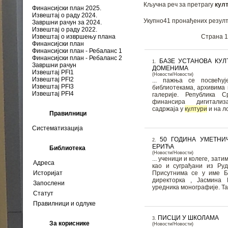
Кључна реч за претрагу
кул
Финансијски план 2025.
Извештај о раду 2024.
Укупно41 пронађених резулт
Завршни рачун за 2024.
Извештај о раду 2022.
Страна 1
Извештај о извршењу плана
Финансијски план
Финансијски план - Ребаланс 1
Финансијски план - Ребаланс 2
БАЗЕ УСТАНОВА КУЛ
1.
Завршни рачун
ДОМЕНИМА
Извештај PFI1
(Новости/Новости)
Извештај PFI2
... пажња се посвећуј
Извештај PFI3
библиотекама, архивима и
Извештај PFI4
галерије. Република С
финансира дигитализа
садржаја у
култури
и на ло
Правилници
Систематизација
50 ГОДИНА УМЕТНИ
2.
ЕРИЋА
Библиотека
(Новости/Новости)
... ученици и колеге, зат
Адреса
као и суграђани из Руд
Присутнима се у име Б
Историјат
директорка , Јасмина 
Запослени
уредника монографије. Так
Статут
Правилници и одлуке
ПИСЦИ У ШКОЛАМА
3.
За кориснике
(Новости/Новости)