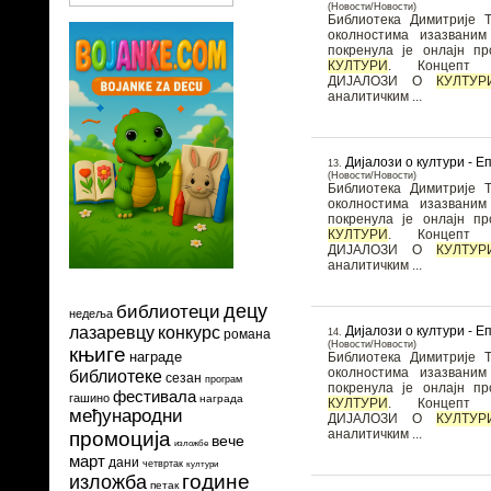
(Новости/Новости)
Библиотека Димитрије Т
околностима изазвани
покренула је онлајн 
КУЛТУРИ
. Концепт онлајн програма
ДИЈАЛОЗИ О
КУЛТУР
аналитичким ...
Дијалози о култури - 
13.
(Новости/Новости)
Библиотека Димитрије Т
околностима изазвани
покренула је онлајн 
КУЛТУРИ
. Концепт онлајн програма
ДИЈАЛОЗИ О
КУЛТУР
аналитичким ...
децу
библиотеци
недеља
Дијалози о култури - 
лазаревцу
конкурс
14.
романа
(Новости/Новости)
књиге
награде
Библиотека Димитрије Т
околностима изазвани
библиотеке
сезан
програм
покренула је онлајн 
фестивала
гашино
награда
КУЛТУРИ
. Концепт онлајн програма
међународни
ДИЈАЛОЗИ О
КУЛТУР
аналитичким ...
промоција
вече
изложбе
март
дани
четвртак
култури
године
изложба
петак