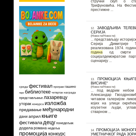
стручни скуп о ств
Трифуновића. На Фестивалу се додељују и
престижне ...
ЗАВОДЉИВА ТЕЛЕВ
12.
СЕРИЈА
(Новости/Новости)
... представљају историјс
Серија „Димитрије Т
реализована 1974. годин
година
од смрти ос
социјалдемократске пар
сценарију ...
ПРОМОЦИЈА КЊИГ
13.
ВИСИНЕ“
фестивал
гашино
среда
(Новости/Новости)
програм
... под ведрим небо
библиотеке
награда
четвртак
перо
Александар Гвоздрнов
лазаревцу
представљање
читавом галеријом лико
изложба
којих на улици окрећем
уторак
конкурса
изузетни људи, угла
међународни
предавање
стварном ...
књиге
април
дани
децу
фестивала
понедељак
додела
романа
недеља
ПРОМОЦИЈА МОНОГР
14.
промоција
конкурс
УМЕТНИЧКОГ РАДА ЗОРА