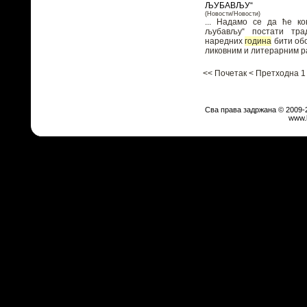
ЉУБАВЉУ“
(Новости/Новости)
... Надамо се да ће ко
љубављу“ постати тр
наредних
година
бити об
<<
Почетак
<
Претходна
1
Сва права задржана © 2009-
www.b
И