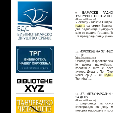
ВАЈАРСКЕ РАДИ
9.
КУЛТУРНОГ ЦЕНТРА НО
(Новости/Новости)
У оквиру изложбе Оштро 
година
од смрти Бранка 
две радионице Културно
које су водиле Гордана Т
На првој радионици учениц
ИЗЛОЖБЕ НА 37. ФЕ
10.
ДЕЦУ
(Новости/Новости)
Овогодишњи фестивалски
је двема изложбама
креативно читање поез
аутора Душана Поп Ђур
меког срца – 40
годин
Ћопића”, ...
37. МЕЂУНАРОДНИ
11.
ЗА ДЕЦУ
(Новости/Новости)
... радионице за осн
кликеријада за децу
поворка маскиране и кос