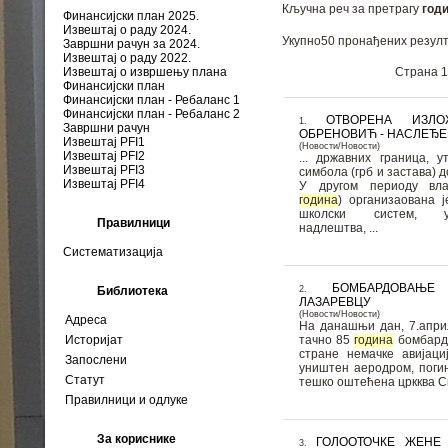
Кључна реч за претрагу
год
Финансијски план 2025.
Извештај о раду 2024.
Укупно50 пронађених резулт
Завршни рачун за 2024.
Извештај о раду 2022.
Страна 1
Извештај о извршењу плана
Финансијски план
Финансијски план - Ребаланс 1
Финансијски план - Ребаланс 2
ОТВОРЕНА ИЗЛО
1.
Завршни рачун
ОБРЕНОВИЋ - НАСЛЕЂЕ
Извештај PFI1
(Новости/Новости)
Извештај PFI2
... државних граница, 
Извештај PFI3
симбола (грб и застава) 
Извештај PFI4
У другом периоду вла
година
) организаована ј
школски систем, у
Правилници
надлештва, ...
Систематизација
БОМБАРДОВАЊ
2.
Библиотека
ЛАЗАРЕВЦУ
(Новости/Новости)
Адреса
На данашњи дан, 7.април
тачно 85
година
бомбардо
Историјат
стране немачке авијаци
Запослени
уништен аеродром, погин
Статут
тешко оштећена цркква Све
Правилници и одлуке
За кориснике
ГОЛООТОЧКЕ ЖЕНЕ
3.