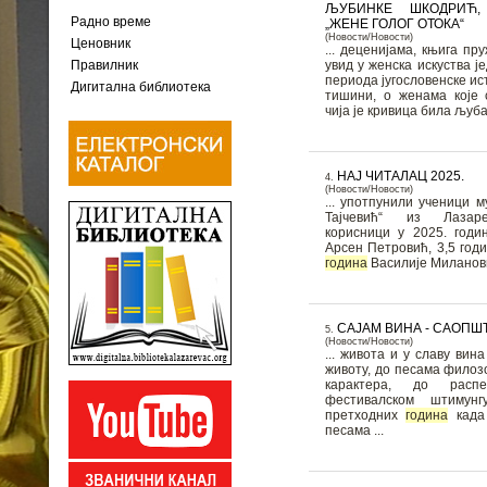
ЉУБИНКЕ ШКОДРИЋ,
Радно време
„ЖЕНЕ ГОЛОГ ОТОКА“
(Новости/Новости)
Ценовник
... деценијама, књига пр
увид у женска искуства ј
Правилник
периода југословенске ист
Дигитална библиотека
тишини, о женама које
чија је кривица била љубав
НАЈ ЧИТАЛАЦ 2025.
4.
(Новости/Новости)
... употпунили ученици 
Тајчевић“ из Лазаревца. Нај
корисници у 2025. години Дечије одељ
Арсен Петровић, 3,5 год
година
Василије Миланов
САЈАМ ВИНА - САОП
5.
(Новости/Новости)
... живота и у славу вина
животу, до песама филоз
карактера, до расп
фестивалском штимун
претходних
година
када 
песама ...