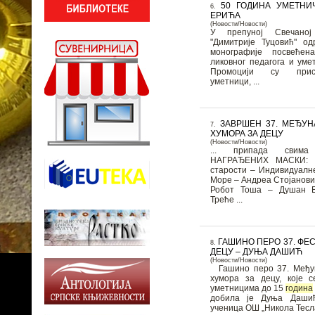
50 ГОДИНА УМЕТНИ
6.
ЕРИЋА
(Новости/Новости)
У препуној Свечаној
"Димитрије Туцовић" од
монографије посвећен
ликовног педагога и уме
Промоцији су прису
уметници, ...
ЗАВРШЕН 37. МЕЂУ
7.
ХУМОРА ЗА ДЕЦУ
(Новости/Новости)
... припада свима на
НАГРАЂЕНИХ МАСКИ:
старости – Индивидуалне Прво место: Ма
Море – Андреа Стојановић Друго место: Ма
Робот Тоша – Душан 
Треће ...
ГАШИНО ПЕРО 37. ФЕ
8.
ДЕЦУ – ДУЊА ДАШИЋ
(Новости/Новости)
Гашино перо 37. Међу
хумора за децу, које 
уметницима до 15
година
добила је Дуња Даши
ученица ОШ „Никола Тесла“