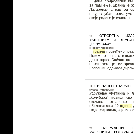
... дана, приредивши им
за памћење. Бранка је рођена 1945. године у
Лазаревцу, а још од с
негује љубав према уме
своје радове је излагала н
ОТВОРЕНА ИЗЛ
18.
УМЕТНИКА И ЉУБИТ
„КОЛУБАРА“
(Новости/Новости)
...
година
посвећеног рада
Присутне је на отварањ
директорка Библиотеке 
након чега је истори
Главоњић одржала дирљив
СВЕЧАНО ОТВАРАЊЕ
19.
(Новости/Новости)
Удружење уметника и 
„Колубара“ позива све
свечано отварање и
обележавања 40
година
у
Наде Марковић, које ће се
НАГРАЂЕНИ НА
20.
УЧЕСНИЦИ КОНКУРСА