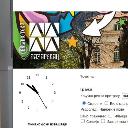
Почетна страна
Фејсбук
Дечје одељење на Фејсбуку
Почетна
Тражи
Кључна реч за претрагу:
Све речи
Било која 
Редослед:
Само тражење:
Чланц
Секције
Извори вест
Финансијски извештаји