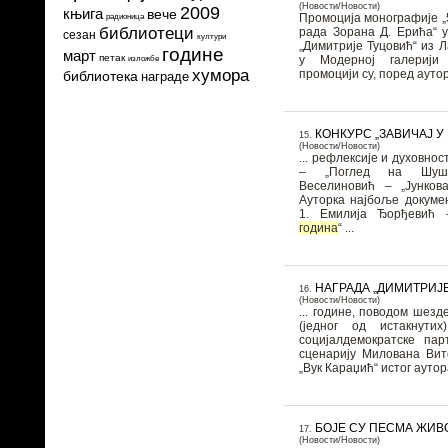
(Новости/Новости)
2009
књига
вече
Промоција монографије 
радионица
библиотеци
рада Зорана Д. Ерића“ 
сезан
култури
„Димитрије Туцовић“ из 
године
март
петак
у Модерној галерији
изложбе
хумора
промоцији су, поред аутора
библиотека
награде
КОНКУРС „ЗАВИЧАЈ У
15.
(Новости/Новости)
... рефлексије и духовности. 1. Ивона Цви
– „Поглед на Шуш
Веселиновић – „Јункова
Ауторка најбоље докуме
1. Емилија Ђорђевић 
година
“ ...
НАГРАДА „ДИМИТРИЈ
16.
(Новости/Новости)
... године, поводом шез
(једног од истакнути
социјалдемократске пар
сценарију Милована Вите
„Вук Караџић“ истог аутора,
БОЈЕ СУ ПЕСМА ЖИВ
17.
(Новости/Новости)