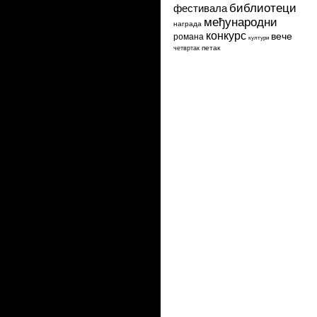
библиотеци
фестивала
међународни
награда
конкурс
вече
романа
култури
петак
четвртак