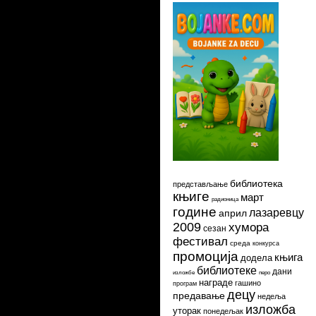
библиотека
представљање
књиге
март
радионица
године
лазаревцу
април
2009
хумора
сезан
фестивал
среда
конкурса
промоција
књига
додела
библиотеке
дани
изложбе
перо
награде
гашино
програм
децу
предавање
недеља
изложба
уторак
понедељак