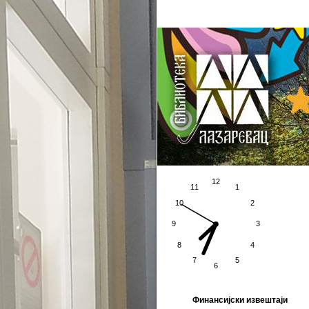
Почетна страна
Фејсбук
Финансијски извештаји