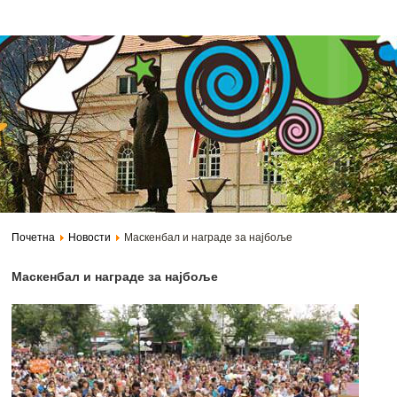
Дечје одељење на Фејсбуку
Твитер
Јавне набавке
Конт
Почетна
Новости
Маскенбал и награде за најбоље
Маскенбал и награде за најбоље