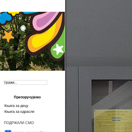
акт
Пресловљавање
Препоручујемо
Књига за децу
Књига за одрасле
ПОДРЖАЛИ СМО: