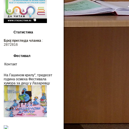
Статистика
Број прегледа чланка
:
2872816
Фестивал
Контакт
На Гашином крилу", тридесет
година осмеха Фестивала
хумора за децу у Лазаревцу