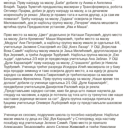
месеца. Прву награду за маску „Бабе“ добиле су Аника и Ангелина
Влајић. Тадија Ђукетић предшколац маскиран у Трансформерса, робота
Оптимус Прајма, добио је другу награду за маску, а са дечачком
искреношћу је рекао: „Маску је правио тата и његов другар, а ја сам им
помагао!“. Трећу награду за маску „Грдана“ освојила је Нина
Миловановић, док је најбољу групну маску „Печурке“ имала мешовита
вртићка група Предшколске установе „Ива и Маша“.
Прво место за маску „Цвет“ додељено је Наташи Пауновић, друго место
за маску „Бети Кременко“ Маши Марковић, треће место за маску
„Медуза“ Ани Петровић, а најбољу групну маску имало је одељење 4/4,
учитељице Јасмине Спасојевић из ОШ „Кнез Лазар“. У ОШ „Војислав
Вока Савић“ најбољу маску имала је Јања Милићевић, другопласиран је
Вук Јеремић, а трећи Андрији Ђурђевић. Најбоља групна маска је „Еко
људи“, одељења 2/3 које је предволида учитељица Ана Јаблан. У ОШ
„Дуле Караклајић“ прву награду за маску „Страшило“ добио је Никола
Ђурђевић. Ученица трећег разреда Исидора Илић маскирала се у баку
која продаје зимницу и тако освојила друго место, а на идеју је дошла
заједно са мамом. Алекса Гавриловић је трећепласиран са маском
Бенџамина Френклина. Прву групну награду за маску „Наше време тек
долази“ добили су ученици одељења 2/1 ОШ „Дуле Караклајић“,
предвођени учитељицом Данијелом Раловић која је рекла:
„Представљамо заједно сатове, како би деца што лакше научила да
гледају на часовник, а идеја је потекла од тога што су тренутно све наше
наставне јединице везане за сат“. Друга групна награда припала је
ђацима учитељице Оливере Љубојевић који су представљали шаховске
фигуре.
Ученици их сеоских, подручних школа су посебно награђени. Најбоље
маске имала су деца из ОШ „Вук Караџић“ у Степојевцу, која наставу
похађају код учитељице Јелене Симић. Прво место је припало
Александру Тиодоровићу, друго Селени Живковић и треће Николини