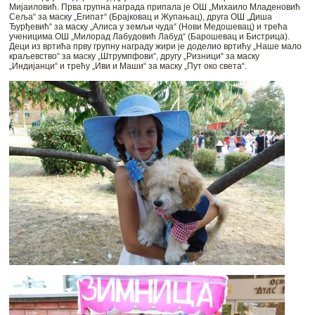
Мијаиловић. Прва групна награда припала је ОШ „Михаило Младеновић
Сеља“ за маску „Египат“ (Брајковац и Жупањац), друга ОШ „Диша
Ђурђевић“ за маску „Алиса у земљи чуда“ (Нови Медошевац) и трећа
ученицима ОШ „Милорад Лабудовић Лабуд“ (Барошевац и Бистрица).
Деци из вртића прву групну награду жири је доделио вртићу „Наше мало
краљевство“ за маску „Штрумпфови“, другу „Ризници“ за маску
„Индијанци“ и трећу „Иви и Маши“ за маску „Пут око света“.