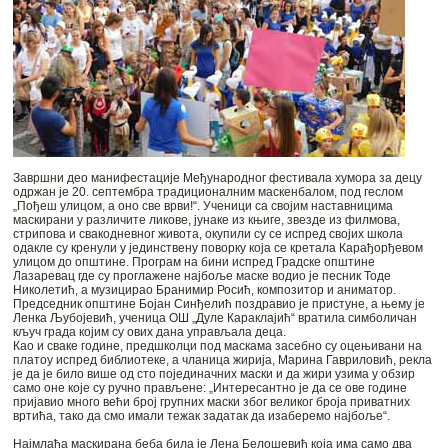
Завршни део манифестације Међународног фестивала хумора за децу
одржан је 20. септембра традиционалним маскенбалом, под геслом
„Пођеш улицом, а оно све врви!“. Ученици са својим наставницима
маскирани у различите ликове, јунаке из књиге, звезде из филмова,
стрипова и свакодневног живота, окупили су се испред својих школа
одакле су кренули у јединствену поворку која се кретала Карађорђевом
улицом до општине. Програм на бини испред Градске општине
Лазаревац где су проглажене најбоље маске водио је песник Тоде
Николетић, а музицирао Бранимир Росић, композитор и аниматор.
Председник општине Бојан Синђелић поздравио је пристуне, а њему је
Ленка Љубојевић, ученица ОШ „Дуле Караклајић“ вратила симболичан
кључ града којим су ових дана управљала деца.
Као и сваке године, предшколци под маскама засебно су оцењивани на
платоу испред библиотеке, а чланица жирија, Марина Гавриловић, рекла
је да је било више од сто појединачних маски и да жири узима у обзир
само оне које су ручно прављене: „Интересантно је да се ове године
пријавио много већи број групних маски због великог броја приватних
вртића, тако да смо имали тежак задатак да изаберемо најбоље“.
Најмлађа маскирана беба била је Лена Белошевић која има само два