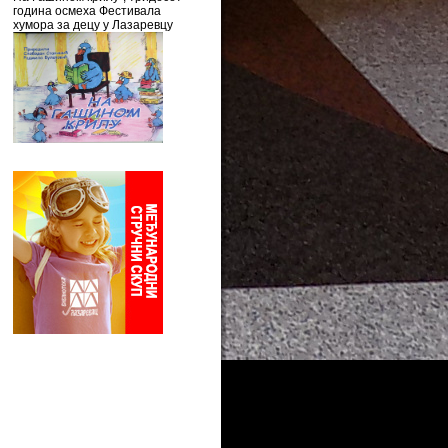
година осмеха Фестивала
хумора за децу у Лазаревцу