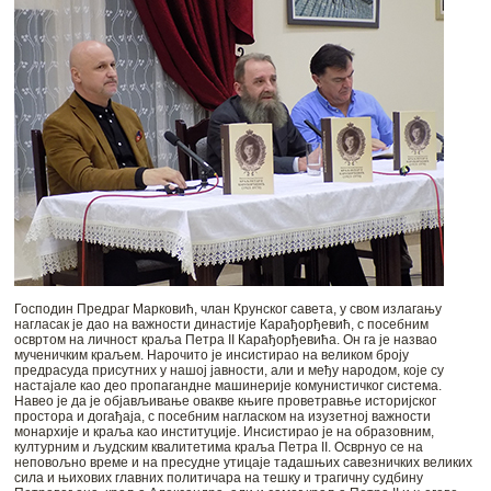
Господин Предраг Марковић, члан Крунског савета, у свом излагању
нагласак је дао на важности династије Карађорђевић, с посебним
освртом на личност краља Петра II Карађорђевића. Он га је назвао
мученичким краљем. Нарочито је инсистирао на великом броју
предрасуда присутних у нашој јавности, али и међу народом, које су
настајале као део пропагандне машинерије комунистичког система.
Навео је да је објављивање овакве књиге проветравње историјског
простора и догађаја, с посебним нагласком на изузетној важности
монархије и краља као институције. Инсистирао је на образовним,
културним и људским квалитетима краља Петра II. Осврнуо се на
неповољно време и на пресудне утицаје тадашњих савезничких великих
сила и њихових главних политичара на тешку и трагичну судбину