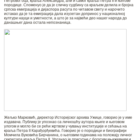
Петровог оца, краља Александра, али и самог краља Петра II и његове
породице. Споменуо је да је сличну судбину са краљем делила и бројна
српска емиграција и дијаспора расута по читавом свету и нарочито
истакао да је та емиграција дала изузетан допринос у националној
култури науци и уметности, а што је за највећи део нашег народа до
данашњег дана остала непознаница.
Жељко Марковић, директор Историјског архива Ужице, говорио је у име
издавача. Публику је упознао са личношћу аутора књиге и његовом
улогом и могло би се рећи жртвом у чувању институције и сећања на
краља Петра II Карађорђевића. Говорио је о породици и биографији
Момчила Вуковића Бирчанина, о његовим годинама на положају личног
секретара краља Петра II. Упознао је присутне с богатим књижевним и