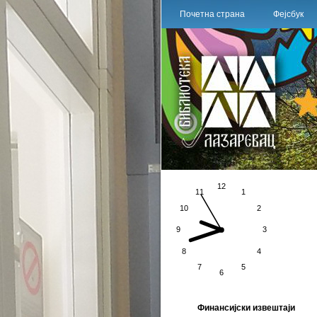
Почетна страна
Фејсбук
Финансијски извештаји