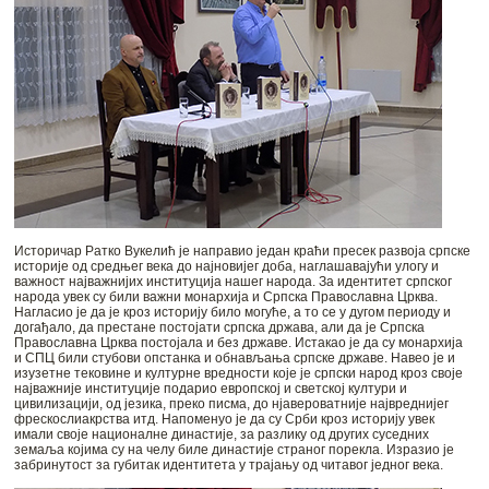
Историчар Ратко Вукелић је направио један краћи пресек развоја српске
историје од средњег века до најновијег доба, наглашавајући улогу и
важност најважнијих институција нашег народа. За идентитет српског
народа увек су били важни монархија и Српска Православна Црква.
Нагласио је да је кроз историју било могуће, а то се у дугом периоду и
догађало, да престане постојати српска држава, али да је Српска
Православна Црква постојала и без државе. Истакао је да су монархија
и СПЦ били стубови опстанка и обнављања српске државе. Навео је и
изузетне тековине и културне вредности које је српски народ кроз своје
најважније институције подарио европској и светској култури и
цивилизацији, од језика, преко писма, до нјавероватније највреднијег
фрескослиакрства итд. Напоменуо је да су Срби кроз историју увек
имали своје националне династије, за разлику од других суседних
земаља којима су на челу биле династије страног порекла. Изразио је
забринутост за губитак идентитета у трајању од читавог једног века.