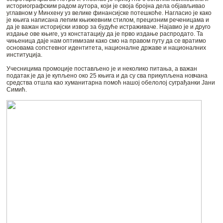
историографским радом аутора, који је своја бројна дела објављивао
углавном у Минхену уз велике финансијске потешкоће. Нагласио је како
је књига написана лепим књижевним стилом, прецизним реченицама и
да је важан историјски извор за будуће истраживаче. Најавио је и друго
издање ове књиге, уз констатацију да је прво издање распродато. Та
чињеница даје нам оптимизам како смо на правом путу да се вратимо
основама сопстевног идентитета, националне државе и националних
институција.
Учесницима промоције постављено је и неколико питања, а важан
податак је да је купљено око 25 књига и да су сва прикупљена новчана
средства отшла као хуманитарна помоћ нашој обелолој суграђанки Јани
Симић.