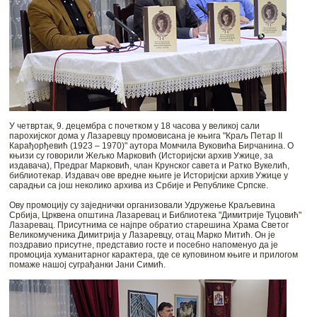
У четвртак, 9. децембра с почетком у 18 часова у великој сали
парохијског дома у Лазаревцу промовисана је књига "Краљ Петар II
Карађорђевић (1923 – 1970)" аутора Момчила Вуковића Бирчанина. О
књизи су говорили Жељко Марковић (Историјски архив Ужице, за
издавача), Предраг Марковић, члан Крунског савета и Ратко Вукелић,
библиотекар. Издавач ове вредне књиге је Историјски архив Ужице у
сарадњи са још неколико архива из Србије и Републике Српске.
Ову промоцију су заједнички организовали Удружење Краљевина
Србија, Црквена општина Лазаревац и Библиотека "Димитрије Туцовић"
Лазаревац. Присутнима се најпре обратио старешина Храма Светог
Великомученика Димитрија у Лазаревцу, отац Марко Митић. Он је
поздравио присутне, представио госте и посебно напоменуо да је
промоција хуманитарног карактера, где се куповином књиге и прилогом
помаже нашој суграђанки Јани Симић.