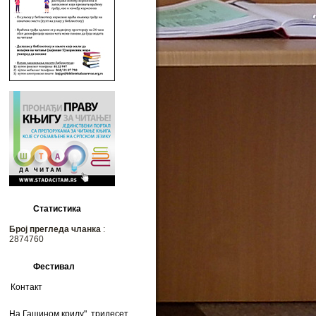
Статистика
Број прегледа чланка
:
2874760
Фестивал
Контакт
На Гашином крилу", тридесет