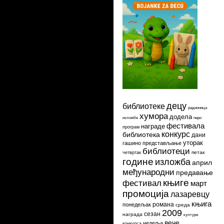
децу
библиотеке
радионица
хумора
додела
изложбе
перо
фестивала
награде
програм
конкурс
библиотека
дани
уторак
гашино
представљање
библиотеци
петак
четвртак
године
изложба
април
међународни
предавање
књиге
фестивал
март
промоција
лазаревцу
књига
романа
понедељак
среда
2009
сезан
награда
култури
вече
недеља
конкурса