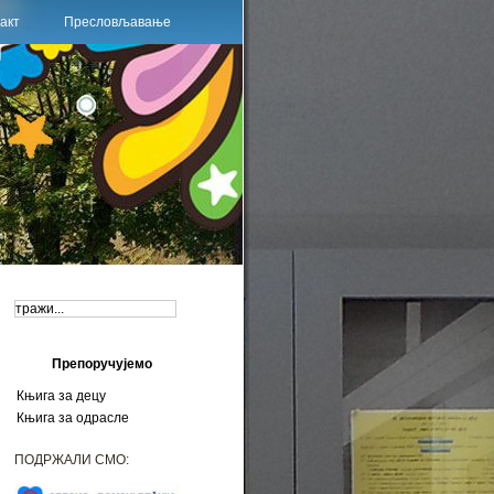
акт
Пресловљавање
Препоручујемо
Књига за децу
Књига за одрасле
ПОДРЖАЛИ СМО: