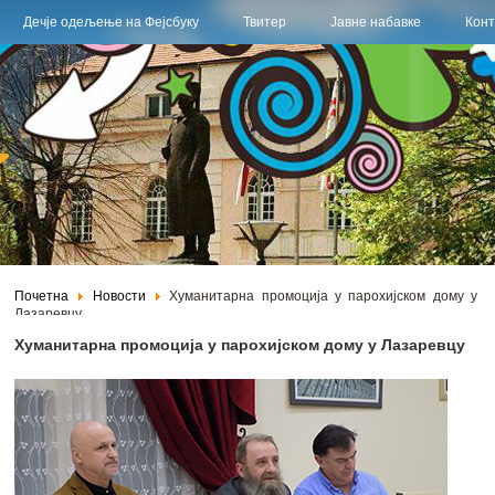
Дечје одељење на Фејсбуку
Твитер
Јавне набавке
Конт
Почетна
Новости
Хуманитарна промоција у парохијском дому у
Лазаревцу
Хуманитарна промоција у парохијском дому у Лазаревцу