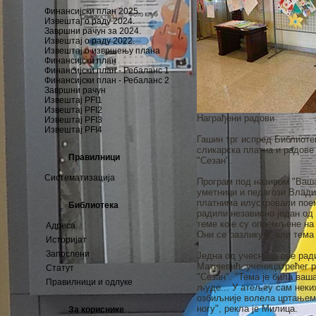
Финансијски план 2025.
Извештај о раду 2024.
Завршни рачун за 2024.
Извештај о раду 2022.
Извештај о извршењу плана
Финансијски план
Финансијски план - Ребаланс 1
Финансијски план - Ребаланс 2
Завршни рачун
Извештај PFI1
Извештај PFI2
Награђени радови
Извештај PFI3
Извештај PFI4
Гашин трг испред Библиоте
сликарска платна и радове
Правилници
"Сезан".
Систематизација
Програм под називом "Ваша
уметници и педагози Влади
платнима илустровали поем
Библиотека
радили независно један од 
теме које су опремљене на 
Адреса
Они се разликују, али тема 
Историјат
Запослени
Једна од учесница ове ра
Матијевић, ученицатрећег 
Статут
"Сезан". "Тема је била ваш
Правилници и одлуке
људе... У атељеу сам неких
озбиљније волела цртањем 
ногу", рекла је Милица.
За кориснике