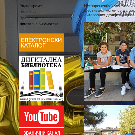
Истовременоу холу Библиот
Радно време
фестивала могли су да пог
Ценовник
литерарних дечијих радова
Правилник
Дигитална библиотека