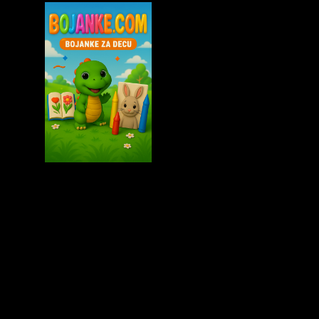
међународни
гашино
радионица
март
предавање
дани
четвртак
књиге
уторак
петак
изложбе
промоција
фестивала
године
лазаревцу
сезан
књига
награде
среда
библиотека
додела
недеља
децу
романа
програм
конкурса
фестивал
вече
перо
изложба
библиотеке