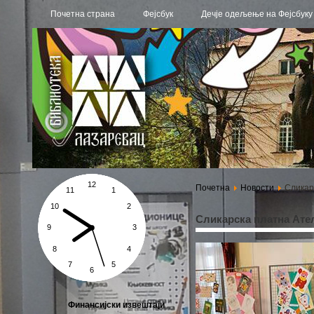
Почетна страна
Фејсбук
Дечје одељење на Фејсбуку
Почетна
Новости
Сликар
Сликарска платна Ате
Финансијски извештаји